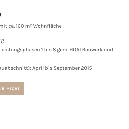
n
mit ca. 160 m² Wohnfläche
rg
Leistungsphasen 1 bis 8 gem. HOAI Bauwerk und
Bauabschnitt): April bis September 2015
IE MICH!